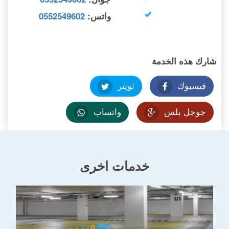
واتس:
0552549602
شارك هذه الخدمة
فيسبوك
تويتر
جوجل بلس
واتساب
خدمات اخرى