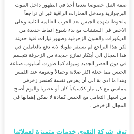
صفة النيل خصوصا بعدما أخذ في الظهور داخل البيوت
البرجوازية ومدخل العمارات الراقية غير ان تراجعاَ
ملحوظا شهدة الجبس بعد الحرب العالمية الثانية وعلى
الاخص في الستينيات مع بدء شيوع انماط جديدة من
الديكورات والفنون الزخرفية وظهور تيارات فنية حديثة
لكن هذا التراجع لم يستقر طويلا لانة دفع بالعاملين في
هذا المجال الي أبتكار نمازج جديدة من الزخرفة تتجسم
في ذوق العصر الجديد وميولة كما طورت أسلبوب صناعة
الجبس مما جعلة اكثر صلابة وجمالاَ ونعومة عند اللمس
وهذا ما ادي بة الي أن يفرض نفسة كعنصر زخرفي
يتماشي مع كل تيار كلاسيكياَ كان أو عصريا واليوم أصبح
من اسهل التعامل مع الجبس كمادة لا يمكن إهمالها في
المجال الزخرفي .
توفر شركة التقوى خدمات متميزة لعملائها