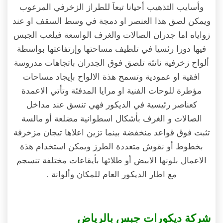
وأسايب التذهيب أحيانا تبعاَ للطراز الزخرفي المرعوب
ويمكن لصق هذا العنصر او دمجة في وسط السقف او عند
زواياه اما جدران الصالات والغرف الواسعة فيلعب الجبس
فيها دورا رئسيا في تلطيف مساحتها وإرتفاعتها بواسطة
ألواح زخرفية ناتئة تلصق فوق الجدران باتجاهات مدروسة
افقية او عمودية وتسمح هذة الالواح بإيجاد مساحات
مؤطرة للوحات الفنية او مرايا المدفئة وتأتي الاعمدة
كعناصر رئيسية في الديكور فهي تنسق عند مداخل
الصالات و الغرف بأشكال اسطوانية مضلعة أو مالسة
تثبت فوق قواعد منخفضة بينما تزين اعلاها تيجان مزخرفة
بخطوط أو نقوش متعددة الطرز ويمكن استخدام هذة
الاعمال بلونها الابيض أو طلائها بأيقاعات مختلفة تنسجم
مع اطار الديكور العام للمكان وألوانة .
شركة ديكورات جبس بالرياض