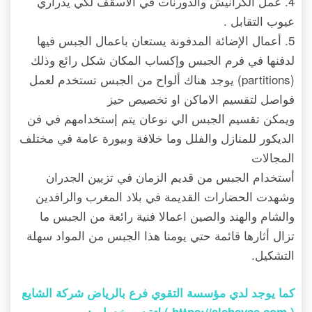
4. عمل الكرانيش والدورنات في الأسقف لكي يدراري
عيوب التقابل .
5. أعمال الإضائة المدفونة يستعان باعمال الجبس فيها
لدفنها في فرم الجبس وإكساب المكان شكل رائع وذلك
(partitions) يوجد هناك ألواح من الجبس تستخدم لعمل
فواصل لتقسيم الاماكن او تخصيص حيز
ويمكن تقسيم الجبس الي نوعان يتم إستخدامهم في فن
الديكور للمنازل والفلل وما خلافة وبيورة عامة في مختلف
المجالات
أستخدام الجبس من قديم الزمان في تزيين الجدران
وشهدت الحضارات القديمة في بلاد المغرب والرافدين
والشام والهند والصين اعمالا فنية رائعة من الجبس ما
تزال أثارها قائمة حتي يومنا هذا الجبس من المواد سهلة
التشكيل.
كما يوجد لدي مؤسسة التقوي فرع بالرياض شركة الشايع
(
https://alshayae.com
) لتقديم خدمات: