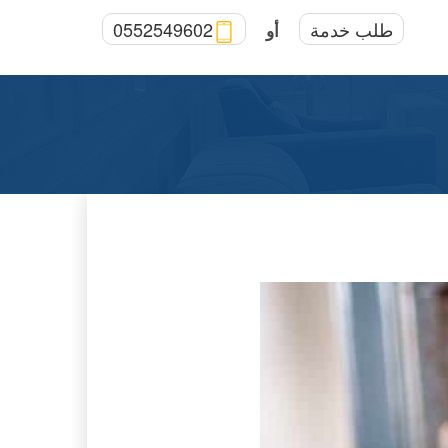
طلب خدمة
0552549602
أو