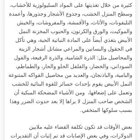
كثيرة من خلال تغذيتها على المواد السليولوزية للأخشاب،
وسطح المنزل الخشب، وجذوع الأشجار وجذورها، وأعمدة
التليفونات، والأثاث، والأقمشة، والمفروشات، والخيش
والموكيت، والورق والكرتون، والحبوب المخزنة النمل
الأبيض يتغذي أيضاً على المادة النباتية الحية، وهي تأكل
في الحقول والبساتين والمراعي مشاتل أشجار الزينة
والمحاصيل مثل: الذرة الشامية، والذرة الرفيعة، والفول
السوداني، والخضار، والفلفل الحلو والحار، والطماطم،
والبامية، والباذنجان، والعديد من محاصيل الفواكه المتنوعة
النمل الأبيض يقوم بإحداث خسائر للقوة البنائية للخشب
وتعمل على إضعافها، ومن الأشياء المضحكة المبكية أن
الشخص صاحب المنزل لا يراها إلا بعد حدوث الضرر وهذا
بسبب سلوكها المتخفي.
بعض الأوقات قد تكون تكلفة القضاء عليه ملايين
الدولارات، وفي بعض الإصابات قد تم إثبات أن التقديرات