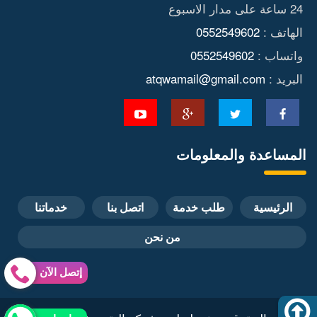
24 ساعة على مدار الاسبوع
الهاتف :
0552549602
واتساب :
0552549602
البريد :
atqwamail@gmail.com
المساعدة والمعلومات
الرئيسية
طلب خدمة
اتصل بنا
خدماتنا
من نحن
إتصل الآن